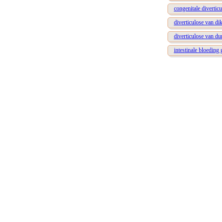
congenitale divertic
diverticulose van di
diverticulose van d
intestinale bloeding 