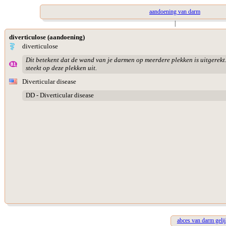
aandoening van darm
|
diverticulose (aandoening)
diverticulose
Dit betekent dat de wand van je darmen op meerdere plekken is uitgere
steekt op deze plekken uit.
Diverticular disease
DD - Diverticular disease
abces van darm gelij