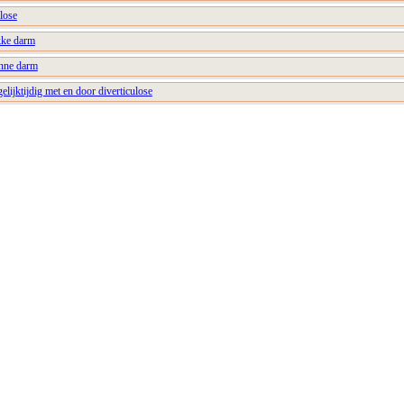
ulose
kke darm
unne darm
gelijktijdig met en door diverticulose