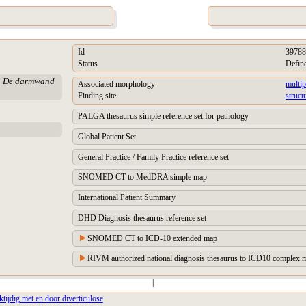
Id
39788
Status
Defin
kt. De darmwand
Associated morphology
multip
Finding site
struct
PALGA thesaurus simple reference set for pathology
Global Patient Set
General Practice / Family Practice reference set
SNOMED CT to MedDRA simple map
International Patient Summary
DHD Diagnosis thesaurus reference set
SNOMED CT to ICD-10 extended map
RIVM authorized national diagnosis thesaurus to ICD10 complex m
|
ktijdig met en door diverticulose