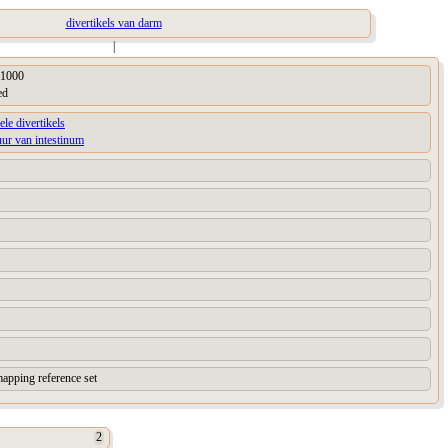
divertikels van darm
|
1000
ed
ele divertikels
uur van intestinum
apping reference set
2