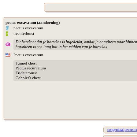
pectus excavatum (aandoening)
pectus excavatum
trechterborst
Dit betekent dat je borstkas is ingedeukt, omdat je borstbeen naar binnen
borstbeen is een lang bot in het midden van je borstkas.
Pectus excavatum
Funnel chest
Pectus recurvatum
Trichterbrust
Cobbler's chest
congenitaal pectus 