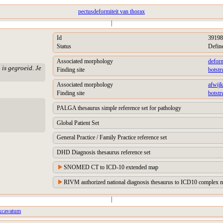
pectusdeformiteit van thorax
|
Id
39198
Status
Defin
Associated morphology
deform
 is gegroeid. Je
Finding site
botstr
Associated morphology
afwij
Finding site
botstr
PALGA thesaurus simple reference set for pathology
Global Patient Set
General Practice / Family Practice reference set
DHD Diagnosis thesaurus reference set
SNOMED CT to ICD-10 extended map
RIVM authorized national diagnosis thesaurus to ICD10 complex m
|
excavatum