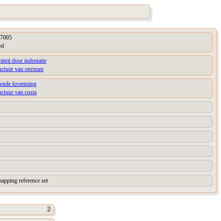
7005
ed
iteit door indentatie
uctuur van sternum
kende kromming
uctuur van costa
apping reference set
2