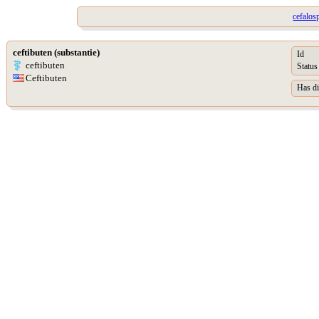
cefalos
ceftibuten (substantie)
Id
ceftibuten
Status
Ceftibuten
Has di