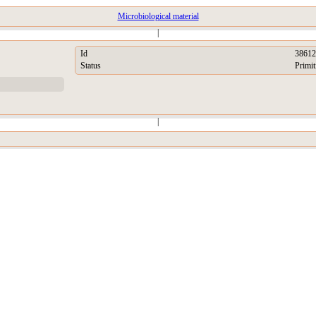
Microbiological material
|
Id
38612
Status
Primit
|