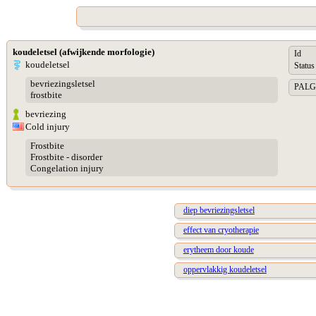
koudeletsel (afwijkende morfologie)
Id
koudeletsel
Status
bevriezingsletsel
PALGA 
frostbite
bevriezing
Cold injury
Frostbite
Frostbite - disorder
Congelation injury
diep bevriezingsletsel
effect van cryotherapie
erytheem door koude
oppervlakkig koudeletsel