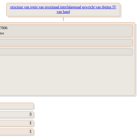
structuur van regio van proximaal interfalangeaal gewricht van digitus IV
van hand
|
7006
ive
3
1
1