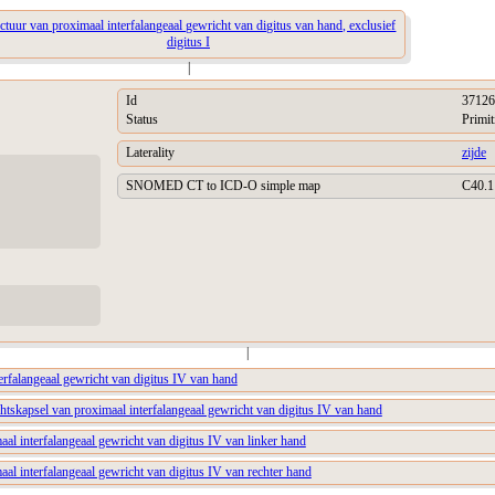
uctuur van proximaal interfalangeaal gewricht van digitus van hand, exclusief
digitus I
|
Id
37126
Status
Primit
Laterality
zijde
SNOMED CT to ICD-O simple map
C40.1
|
erfalangeaal gewricht van digitus IV van hand
htskapsel van proximaal interfalangeaal gewricht van digitus IV van hand
aal interfalangeaal gewricht van digitus IV van linker hand
aal interfalangeaal gewricht van digitus IV van rechter hand