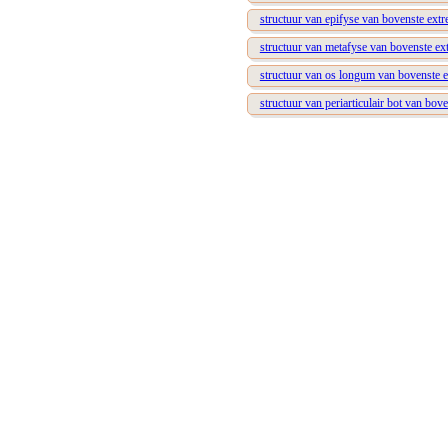
structuur van epifyse van bovenste extre
structuur van metafyse van bovenste ext
structuur van os longum van bovenste e
structuur van periarticulair bot van bove