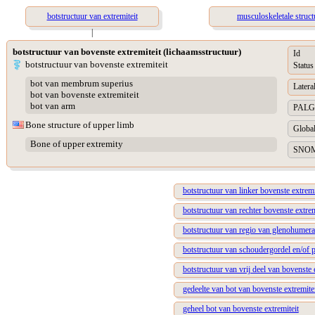
botstructuur van extremiteit
musculoskeletale struct
|
botstructuur van bovenste extremiteit (lichaamsstructuur)
Id
botstructuur van bovenste extremiteit
Status
bot van membrum superius
Lateral
bot van bovenste extremiteit
bot van arm
PALGA 
Bone structure of upper limb
Global
Bone of upper extremity
SNOME
botstructuur van linker bovenste extremi
botstructuur van rechter bovenste extrem
botstructuur van regio van glenohumera
botstructuur van schoudergordel en/of
botstructuur van vrij deel van bovenste 
gedeelte van bot van bovenste extremite
geheel bot van bovenste extremiteit