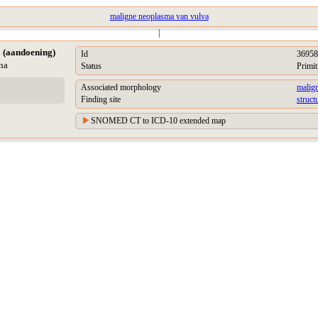
maligne neoplasma van vulva
|
a (aandoening)
Id
36958
na
Status
Primit
Associated morphology
malig
Finding site
struct
SNOMED CT to ICD-10 extended map