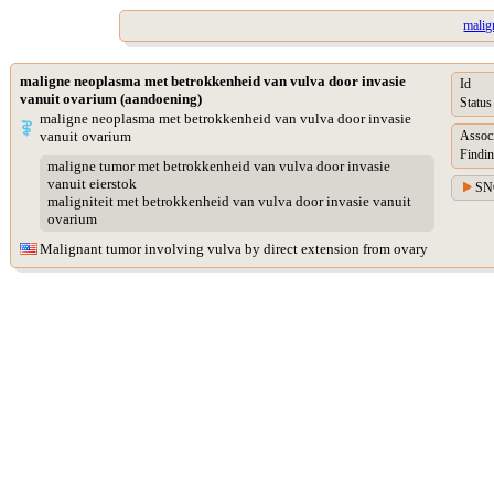
malig
maligne neoplasma met betrokkenheid van vulva door invasie
Id
vanuit ovarium (aandoening)
Status
maligne neoplasma met betrokkenheid van vulva door invasie
vanuit ovarium
Assoc
Findin
maligne tumor met betrokkenheid van vulva door invasie
vanuit eierstok
SN
maligniteit met betrokkenheid van vulva door invasie vanuit
ovarium
Malignant tumor involving vulva by direct extension from ovary