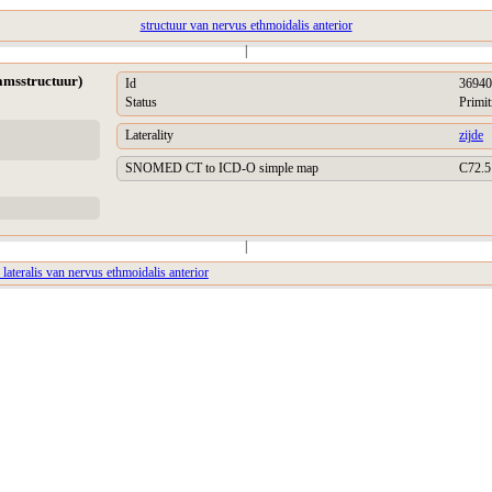
structuur van nervus ethmoidalis anterior
|
aamsstructuur)
Id
36940
Status
Primit
Laterality
zijde
SNOMED CT to ICD-O simple map
C72.5
|
 lateralis van nervus ethmoidalis anterior