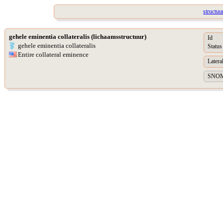
structuu
gehele eminentia collateralis (lichaamsstructuur)
Id
gehele eminentia collateralis
Status
Entire collateral eminence
Lateral
SNOME