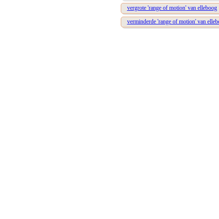
vergrote 'range of motion' van elleboog
verminderde 'range of motion' van elle