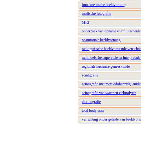
fotoakoestische beeldvorming
medische fotografie
MRI
onderzoek van opname en/of uitscheidin
postmortale beeldvorming
radiografische beeldvormende verrichti
radiologische supervisie en interpretatie
regionale nucleaire geneeskunde
scintigrafie
scintigrafie met metajodobenzylguanidi
scintigrafie van water en elektrolyten
thermografie
total body scan
verrichting onder geleide van beeldvor