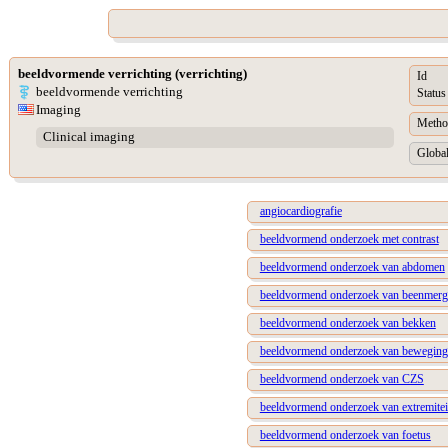
beeldvormende verrichting (verrichting)
Id
beeldvormende verrichting
Status
Imaging
Metho
Clinical imaging
Global
angiocardiografie
beeldvormend onderzoek met contrast
beeldvormend onderzoek van abdomen
beeldvormend onderzoek van beenmerg
beeldvormend onderzoek van bekken
beeldvormend onderzoek van beweging
beeldvormend onderzoek van CZS
beeldvormend onderzoek van extremitei
beeldvormend onderzoek van foetus