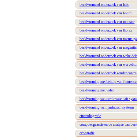
beeldvormend onderzoek van hals
beeldvormend onderzoek van hoofd
beeldvormend onderzoek van monster
beeldvormend onderzoek van thorax
beeldvormend onderzoek van tractus gast
beeldvormend onderzoek van urogenitaal
beeldvormend onderzoek van weke del
beeldvormend onderzoek van wervelko
beeldvormend onderzoek zonder contra
beeldvorming met behulp van fluorescen
beeldvorming met video
beeldvorming van cardiovasculair syst
beeldvorming van lymfatisch systeem
cineradiografie
computergeassisteerde analyse van bee
echografie