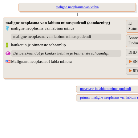
maligne neoplasma van vulva
|
maligne neoplasma van labium minus pudendi (aandoening)
Id
maligne neoplasma van labium minus
Status
maligne neoplasma van labium minus pudendi
Assoc
Findin
kanker in je binnenste schaamlip
DHD Di
Dit betekent dat je kanker hebt in je binnenste schaamlip.
Malignant neoplasm of labia minora
SN
RIV
metastase in labium minus pudendi
primair maligne neoplasma van labium