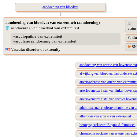
aandoening van bloedvat
|
aandoening van bloedvat van extremiteit (aandoening)
Id
aandoening van bloedvat van extremiteit
Status
vasculopathie van extremiteit
Findin
vasculaire aandoening van extremiteit
SN
Vascular disorder of extremity
aandoening van arterie van bovenste ext
afwijking van bloedvat van onderste ext
arteriosclerose van arterie van extremitei
arterioveneuze fistel van linker bovenste
arterioveneuze fistel van rechter bovenst
atheromateuze cholesterolembolie van ar
atheroom van arterie van extremiteit
beroepsgerelateerd Raynaud-fenomeen
chronische occlusie van arterie van extr