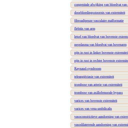
congenitale afwijking van bloedvat van 
doorbloedingsstoornis van extremiteit
fibroadipeuze vasculaire malformatie
flebitis van arm
letsel van bloedvat van bovenste extremi
neoplasma van bloedvat van bovenarm
pijn in rust in linker bovenste extremite
pijn in rust in rechter bovenste extremit
Raynaud-syndroom
teleangiëctasie van extremiteit
trombose van arterie van extremiteit
trombose van axillofemorale bypass
varices van bovenste extremiteit
varices van vena umbilicalis
vasoconstrictieve aandoening van extrem
vasodilaterende aandoening van extremit