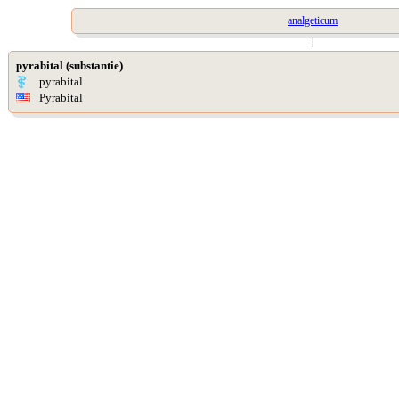
analgeticum
|
pyrabital (substantie)
pyrabital
Pyrabital