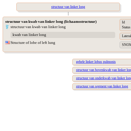
structuur van linker long
|
structuur van kwab van linker long (lichaamsstructuur)
Id
structuur van kwab van linker long
Status
kwab van linker long
Lateral
Structure of lobe of left lung
SNOME
gehele linker lobus pulmonis
structuur van bovenkwab van linker lo
structuur van onderkwab van linker lon
structuur van segment van linker long