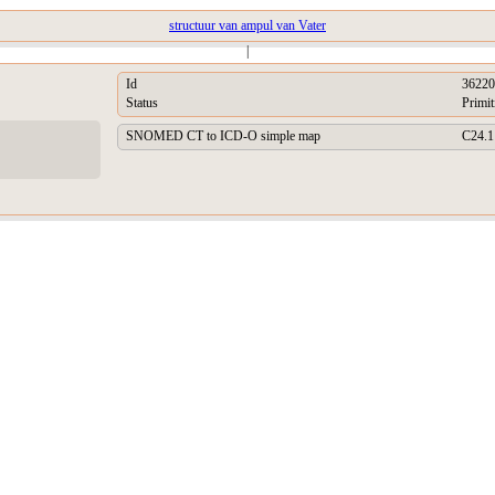
structuur van ampul van Vater
|
Id
36220
Status
Primit
SNOMED CT to ICD-O simple map
C24.1