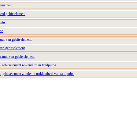
lementen
eerd gebitselement
ntis
oon
tuur van gebitselement
van gebitselement
actuur van gebitselement
n gebitselement reikend tot in tandpulpa
an gebitselement zonder betrokkenheid van tandpulpa