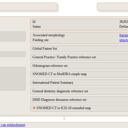
Id
36202
Status
Defin
Associated morphology
fractu
Finding site
struct
Global Patient Set
General Practice / Family Practice reference set
Odontogram reference set
SNOMED CT to MedDRA simple map
International Patient Summary
General dentistry diagnostic reference set
DHD Diagnosis thesaurus reference set
SNOMED CT to ICD-10 extended map
|
r van gebitselement