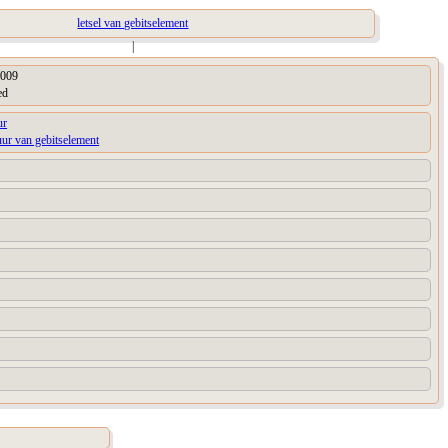
letsel van gebitselement
|
009
ed
ur
uur van gebitselement