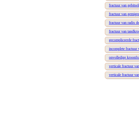
fractuur van gebitse
fractuur van gemigr
fractuur van radix de
fractuur van tandkr
gecompliceerde frac
incomplete fractuur 
onvolledige kroonfr
verticale fractuur va
verticale fractuur v