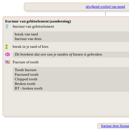
afwijkend weefsel van mond
|
fractuur van gebitselement (aandoening)
fractuur van gebitselement
breuk van tand
fractuur van dens
breuk in je tand of kies
Dit betekent dat een van je tanden of kiezen is gebroken.
Fracture of tooth
Tooth fracture
Fractured tooth
Chipped tooth
Broken tooth
BT - broken tooth
fractuur door fissuu