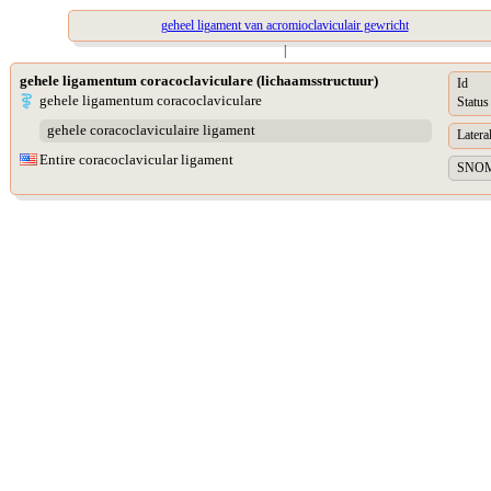
geheel ligament van acromioclaviculair gewricht
|
gehele ligamentum coracoclaviculare (lichaamsstructuur)
Id
gehele ligamentum coracoclaviculare
Status
gehele coracoclaviculaire ligament
Lateral
Entire coracoclavicular ligament
SNOME