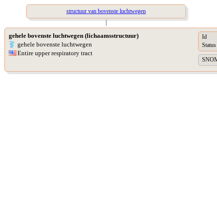
structuur van bovenste luchtwegen
|
gehele bovenste luchtwegen (lichaamsstructuur)
Id
gehele bovenste luchtwegen
Status
Entire upper respiratory tract
SNOME