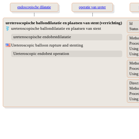
endoscopische dilatatie
operatie van ureter
|
|
ureteroscopische ballondilatatie en plaatsen van stent (verrichting)
Id
ureteroscopische ballondilatatie en plaatsen van stent
Status
ureteroscopische endobrstdilatatie
Metho
Proced
Ureteroscopic balloon rupture and stenting
Using 
Ureteroscopic endobrst operation
Using 
Metho
Proced
Using 
Direct
Metho
Proced
Using 