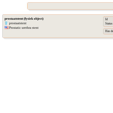
prostaatstent (fysiek object)
Id
prostaatstent
Status
Prostatic urethra stent
Has de