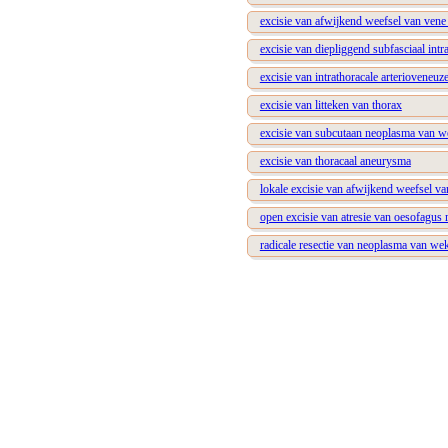
excisie van afwijkend weefsel van vene
excisie van diepliggend subfasciaal in
excisie van intrathoracale arterioveneuz
excisie van litteken van thorax
excisie van subcutaan neoplasma van w
excisie van thoracaal aneurysma
lokale excisie van afwijkend weefsel va
open excisie van atresie van oesofagus 
radicale resectie van neoplasma van we