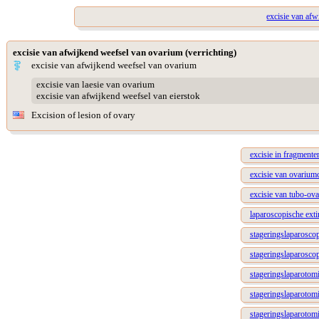
excisie van af
excisie van afwijkend weefsel van ovarium (verrichting)
excisie van afwijkend weefsel van ovarium
excisie van laesie van ovarium
excisie van afwijkend weefsel van eierstok
Excision of lesion of ovary
excisie in fragment
excisie van ovarium
excisie van tubo-ova
laparoscopische ext
stageringslaparosco
stageringslaparoscop
stageringslaparotom
stageringslaparoto
stageringslaparotomi