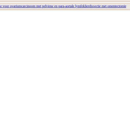
ie voor ovariumcarcinoom met pelviene en para-aortale lymfeklierdissectie met omentectomie