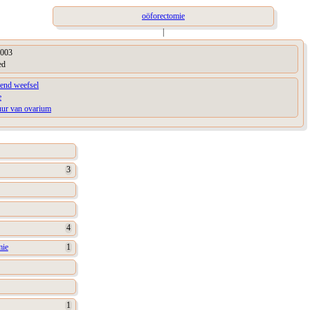
oöforectomie
|
003
ed
kend weefsel
e
uur van ovarium
3
4
mie
1
1