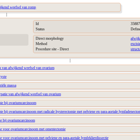
wijkend weefsel van romp
|
Id
35887
Status
Defin
Direct morphology
afwij
Method
excisi
Procedure site - Direct
struct
|
en van afwijkend weefsel van ovarium
cyste
riële massa
irpatie van afwijkend weefsel van ovarium
pie bij ovariumcarcinoom
ie bij ovariumcarcinoom met radicale hysterectomie met pelviene en para-aortale lymfadenecto
ie bij ovariumcarcinoom
mie voor ovariumcarcinoom met omentectomie
e voor ovariumcarcinoom met pelviene en para-aortale lymfeklierdissectie