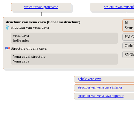
structuur van grote vene
structuur van muscu
|
|
structuur van vena cava (lichaamsstructuur)
Id
structuur van vena cava
Status
vena cava
PALGA 
holle ader
Global
Structure of vena cava
SNOME
Vena caval structure
Vena cava
gehele vena cava
structuur van vena cava inferior
structuur van vena cava superior