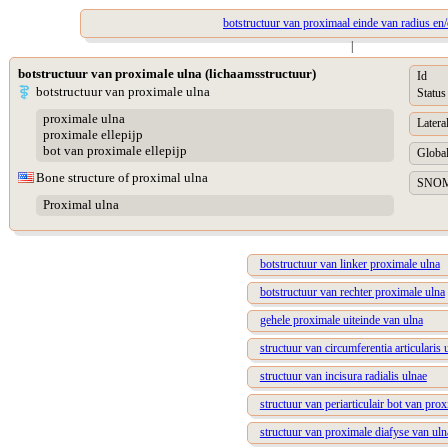
botstructuur van proximaal einde van radius en/
|
botstructuur van proximale ulna (lichaamsstructuur)
Id
botstructuur van proximale ulna
Status
proximale ulna
Lateral
proximale ellepijp
bot van proximale ellepijp
Global
Bone structure of proximal ulna
SNOME
Proximal ulna
botstructuur van linker proximale ulna
botstructuur van rechter proximale ulna
gehele proximale uiteinde van ulna
structuur van circumferentia articularis 
structuur van incisura radialis ulnae
structuur van periarticulair bot van pro
structuur van proximale diafyse van uln