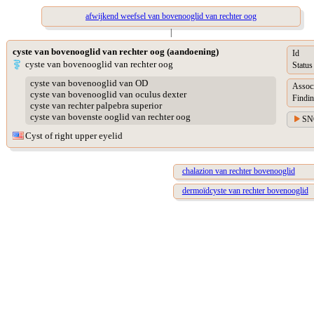
afwijkend weefsel van bovenooglid van rechter oog
|
cyste van bovenooglid van rechter oog (aandoening)
Id
cyste van bovenooglid van rechter oog
Status
cyste van bovenooglid van OD
Assoc
cyste van bovenooglid van oculus dexter
Findin
cyste van rechter palpebra superior
cyste van bovenste ooglid van rechter oog
SN
Cyst of right upper eyelid
chalazion van rechter bovenooglid
dermoïdcyste van rechter bovenooglid