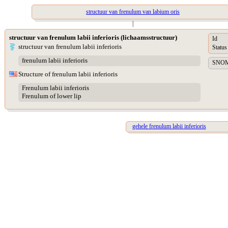
structuur van frenulum van labium oris
|
structuur van frenulum labii inferioris (lichaamsstructuur)
Id
structuur van frenulum labii inferioris
Status
frenulum labii inferioris
SNOME
Structure of frenulum labii inferioris
Frenulum labii inferioris
Frenulum of lower lip
gehele frenulum labii inferioris