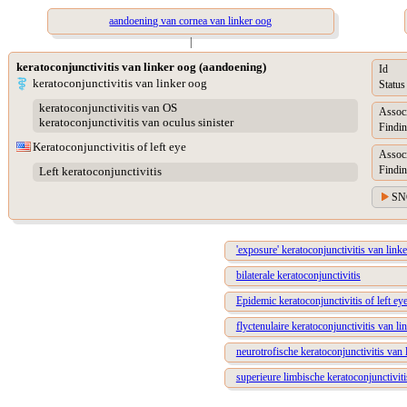
aandoening van cornea van linker oog
|
keratoconjunctivitis van linker oog (aandoening)
Id
keratoconjunctivitis van linker oog
Status
keratoconjunctivitis van OS
Assoc
keratoconjunctivitis van oculus sinister
Findin
Keratoconjunctivitis of left eye
Assoc
Findin
Left keratoconjunctivitis
SN
'exposure' keratoconjunctivitis van link
bilaterale keratoconjunctivitis
Epidemic keratoconjunctivitis of left ey
flyctenulaire keratoconjunctivitis van li
neurotrofische keratoconjunctivitis van 
superieure limbische keratoconjunctiviti