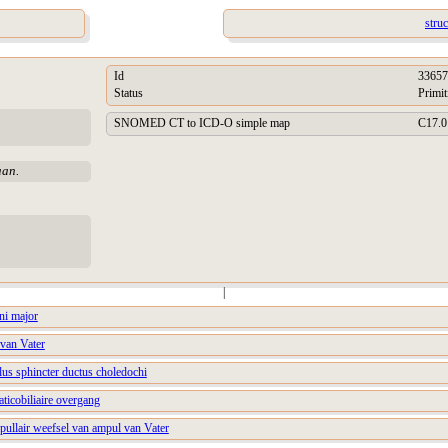
stru
Id
33657
Status
Primit
SNOMED CT to ICD-O simple map
C17.0
aan.
|
ni major
 van Vater
lus sphincter ductus choledochi
aticobiliaire overgang
pullair weefsel van ampul van Vater