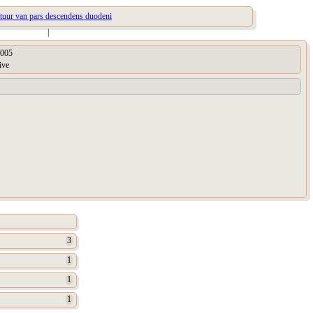
ctuur van pars descendens duodeni
|
005
ive
3
1
1
1