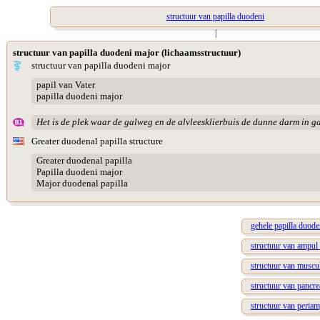
structuur van papilla duodeni
|
structuur van papilla duodeni major (lichaamsstructuur)
structuur van papilla duodeni major
papil van Vater
papilla duodeni major
Het is de plek waar de galweg en de alvleesklierbuis de dunne darm in g
Greater duodenal papilla structure
Greater duodenal papilla
Papilla duodeni major
Major duodenal papilla
gehele papilla duode
structuur van ampul
structuur van muscu
structuur van pancre
structuur van periam