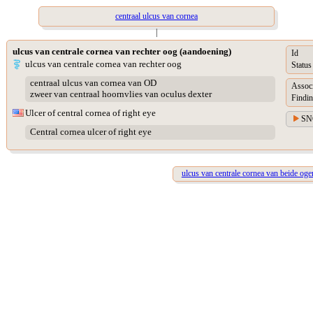
centraal ulcus van cornea
|
ulcus van centrale cornea van rechter oog (aandoening)
Id
ulcus van centrale cornea van rechter oog
Status
centraal ulcus van cornea van OD
Assoc
zweer van centraal hoornvlies van oculus dexter
Findin
Ulcer of central cornea of right eye
SN
Central cornea ulcer of right eye
ulcus van centrale cornea van beide oge