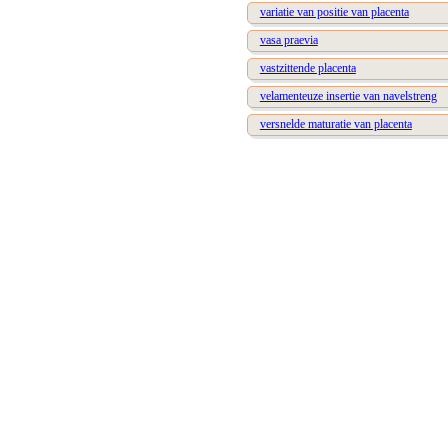
variatie van positie van placenta
vasa praevia
vastzittende placenta
velamenteuze insertie van navelstreng
versnelde maturatie van placenta