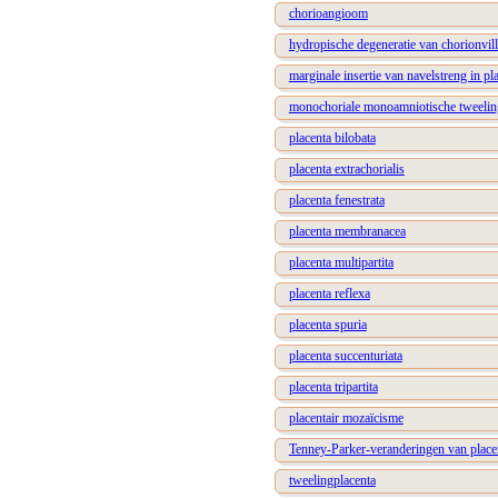
chorioangioom
hydropische degeneratie van chorionvill
marginale insertie van navelstreng in pl
monochoriale monoamniotische tweelin
placenta bilobata
placenta extrachorialis
placenta fenestrata
placenta membranacea
placenta multipartita
placenta reflexa
placenta spuria
placenta succenturiata
placenta tripartita
placentair mozaïcisme
Tenney-Parker-veranderingen van place
tweelingplacenta