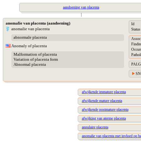
aandoening van placenta
|
anomalie van placenta (aandoening)
Id
anomalie van placenta
Status
abnormale placenta
Assoc
Findin
Anomaly of placenta
Occur
Malformation of placenta
Pathol
Variation of placenta form
PALGA 
Abnormal placenta
SN
afwijkende immature placenta
afwijkende mature placenta
afwijkende postmature placenta
afwijking van aterme placenta
annulaire placenta
anomalie van placenta met invloed op b