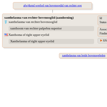
afwijkend weefsel van bovenooglid van rechter oog
|
xanthelasma van rechter bovenooglid (aandoening)
Id
xanthelasma van rechter bovenooglid
Status
xanthoom van rechter palpebra superior
Assoc
Findin
Xanthoma of right upper eyelid
SN
Xanthelasma of right upper eyelid
xanthelasma van beide bovenoogleden