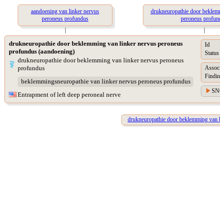
aandoening van linker nervus
drukneuropathie door beklem
peroneus profundus
peroneus profun
|
|
drukneuropathie door beklemming van linker nervus peroneus
Id
profundus (aandoening)
Status
drukneuropathie door beklemming van linker nervus peroneus
profundus
Assoc
Findin
beklemmingsneuropathie van linker nervus peroneus profundus
SN
Entrapment of left deep peroneal nerve
drukneuropathie door beklemming van b