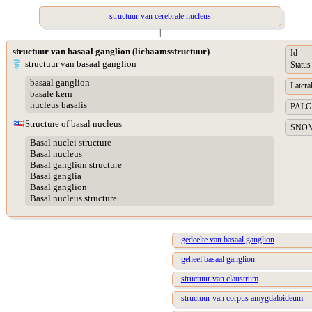
structuur van cerebrale nucleus
|
structuur van basaal ganglion (lichaamsstructuur)
Id
structuur van basaal ganglion
Status
basaal ganglion
Lateral
basale kern
nucleus basalis
PALGA 
Structure of basal nucleus
SNOME
Basal nuclei structure
Basal nucleus
Basal ganglion structure
Basal ganglia
Basal ganglion
Basal nucleus structure
gedeelte van basaal ganglion
geheel basaal ganglion
structuur van claustrum
structuur van corpus amygdaloideum