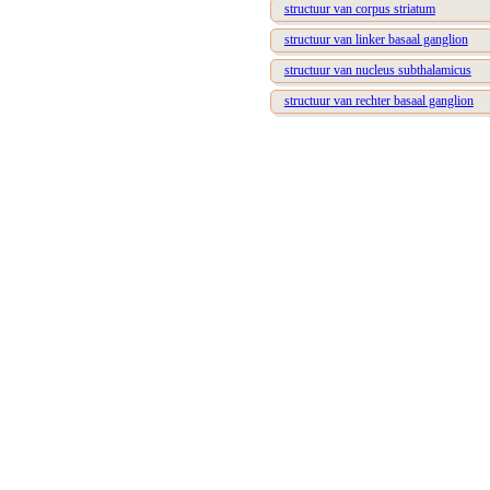
structuur van corpus striatum
structuur van linker basaal ganglion
structuur van nucleus subthalamicus
structuur van rechter basaal ganglion