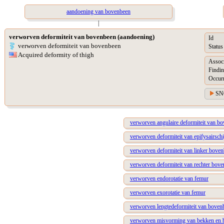
aandoening van bovenbeen
|
verworven deformiteit van bovenbeen (aandoening)
Id
verworven deformiteit van bovenbeen
Status
Acquired deformity of thigh
Assoc
Findin
Occur
SN
verworven angulaire deformiteit van b
verworven deformiteit van epifysairschi
verworven deformiteit van linker bove
verworven deformiteit van rechter bov
verworven endorotatie van femur
verworven exorotatie van femur
verworven lengtedeformiteit van boven
verworven misvorming van bekken en 