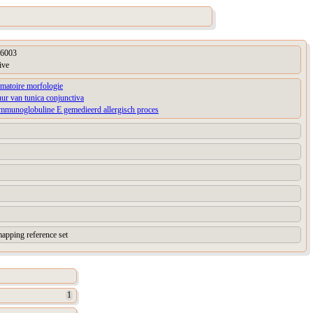
6003
ive
matoire morfologie
uur van tunica conjunctiva
immunoglobuline E gemedieerd allergisch proces
apping reference set
1