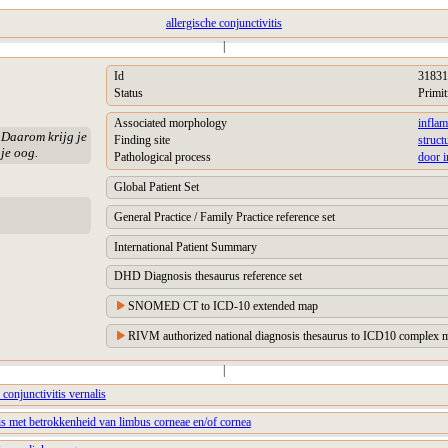
allergische conjunctivitis
|
Id
31831
Status
Primit
Associated morphology
inflam
. Daarom krijg je
Finding site
struct
 je oog.
Pathological process
door 
Global Patient Set
General Practice / Family Practice reference set
International Patient Summary
DHD Diagnosis thesaurus reference set
SNOMED CT to ICD-10 extended map
RIVM authorized national diagnosis thesaurus to ICD10 complex m
|
 conjunctivitis vernalis
lis met betrokkenheid van limbus corneae en/of cornea