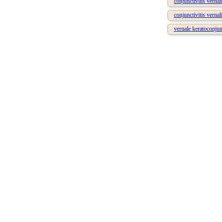
conjunctivitis vernal
conjunctivitis vernal
vernale keratoconjunc