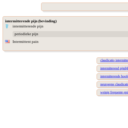
intermitterende pijn (bevinding)
intermitterende pijn
periodieke pijn
Intermittent pain
claudicatio intermitt
intermitterend pijnli
intermitterende hoof
neurogene claudicati
weinig frequente epi