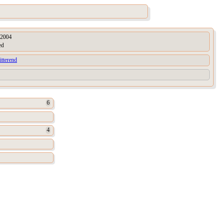
2004
ed
itterend
6
4