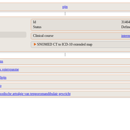
pijn
|
Id
31464
Status
Defin
Clinical course
interm
SNOMED CT to ICD-10 extended map
|
ens
jk spierspasme
dpijn
o
sodische artralgie van temporomandibulair gewricht