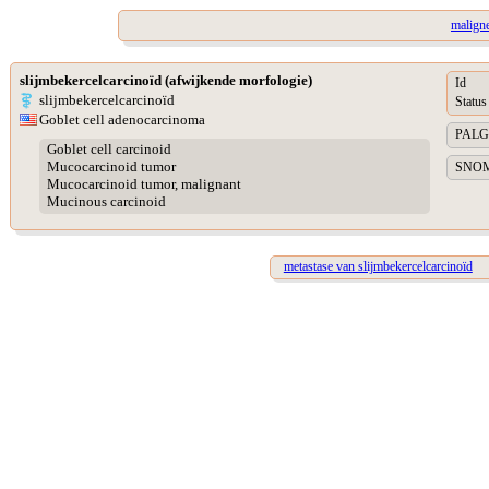
malign
slijmbekercelcarcinoïd (afwijkende morfologie)
Id
slijmbekercelcarcinoïd
Status
Goblet cell adenocarcinoma
PALGA 
Goblet cell carcinoid
Mucocarcinoid tumor
SNOME
Mucocarcinoid tumor, malignant
Mucinous carcinoid
metastase van slijmbekercelcarcinoïd