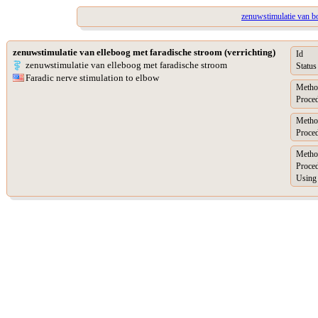
zenuwstimulatie van bo
zenuwstimulatie van elleboog met faradische stroom (verrichting)
Id
zenuwstimulatie van elleboog met faradische stroom
Status
Faradic nerve stimulation to elbow
Metho
Proced
Metho
Proced
Metho
Proced
Using 