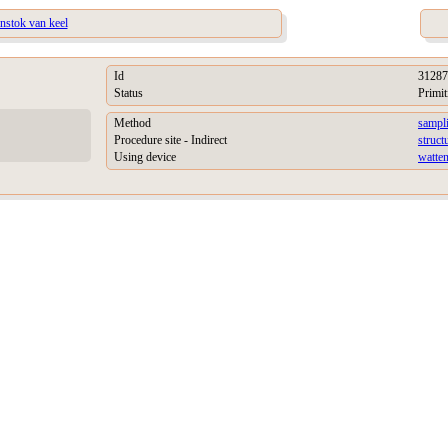
enstok van keel
Id
31287
Status
Primit
Method
sampl
Procedure site - Indirect
struct
Using device
watte