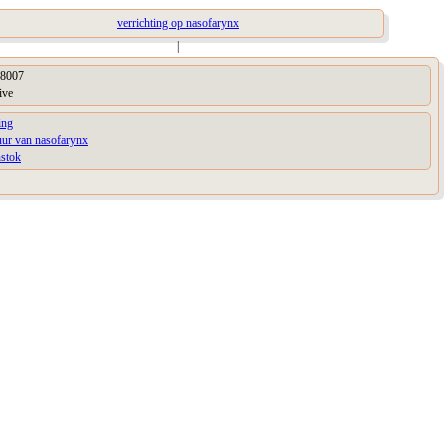
verrichting op nasofarynx
|
8007
ive
ing
uur van nasofarynx
nstok