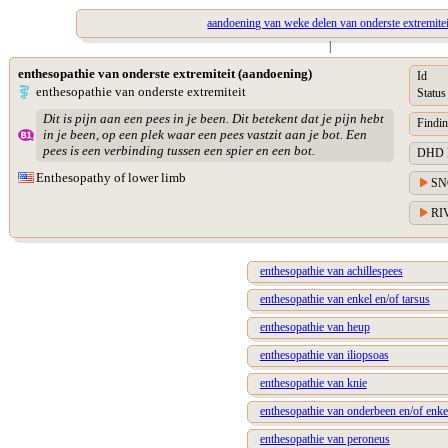
aandoening van weke delen van onderste extremitei
|
enthesopathie van onderste extremiteit (aandoening)
Id
enthesopathie van onderste extremiteit
Status
Dit is pijn aan een pees in je been. Dit betekent dat je pijn hebt
Findin
in je been, op een plek waar een pees vastzit aan je bot. Een
pees is een verbinding tussen een spier en een bot.
DHD Di
Enthesopathy of lower limb
SN
RIV
enthesopathie van achillespees
enthesopathie van enkel en/of tarsus
enthesopathie van heup
enthesopathie van iliopsoas
enthesopathie van knie
enthesopathie van onderbeen en/of enke
enthesopathie van peroneus