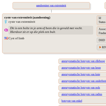
aandoening van extremiteit
|
cyste van extremiteit (aandoening)
Id
cyste van extremiteit
Status
Dit is een holte in je arm of been die is gevuld met vocht.
Assoc
Hierdoor zit er op die plek een bult.
Findin
Cyst of limb
DHD Di
RIV
aneurysmatische botcyste van elleboog
aneurysmatische botcyste van heup
aneurysmatische botcyste van knie
aneurysmatische botcyste van onderbee
aneurysmatische botcyste van pols
aneurysmatische botcyste van radius
botcyste van enkel