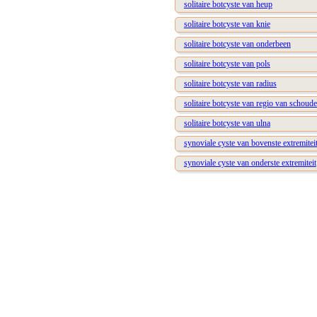
solitaire botcyste van heup
solitaire botcyste van knie
solitaire botcyste van onderbeen
solitaire botcyste van pols
solitaire botcyste van radius
solitaire botcyste van regio van schoude
solitaire botcyste van ulna
synoviale cyste van bovenste extremitei
synoviale cyste van onderste extremiteit