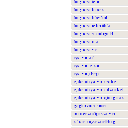
botcyste van femur
botcyste van humerus
botcyste van linker fibula
botcyste van rechter fibula
botcyste van schoudergordel
botcyste van tibia
botcyste van voet
cyste van hand
cyste van meniscus
cyste van polsregio
epidermoïdcyste van bovenbeen
epidermoïdcyste van huid van oksel
epidermoïdcyste van regio inguinalis
ganglion van extremiteit
mucocele van digitus van voet
solitaire botcyste van elleboog