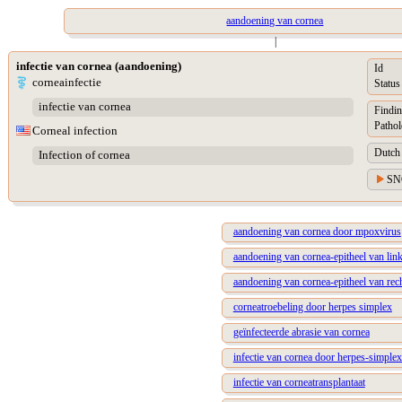
aandoening van cornea
|
infectie van cornea (aandoening)
Id
corneainfectie
Status
infectie van cornea
Findin
Pathol
Corneal infection
Dutch 
Infection of cornea
SN
aandoening van cornea door mpoxvirus
aandoening van cornea-epitheel van lin
aandoening van cornea-epitheel van rec
corneatroebeling door herpes simplex
geïnfecteerde abrasie van cornea
infectie van cornea door herpes-simplex
infectie van corneatransplantaat