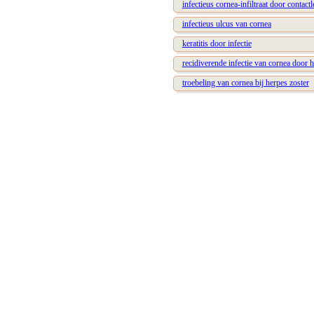
infectieus cornea-infiltraat door contact
infectieus ulcus van cornea
keratitis door infectie
recidiverende infectie van cornea door 
troebeling van cornea bij herpes zoster