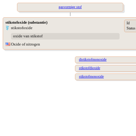
gasvormige stof
|
stikstofoxide (substantie)
Id
stikstofoxide
Status
oxide van stikstof
Oxide of nitrogen
distikstofmonoxide
stikstofdioxide
stikstofmonoxide