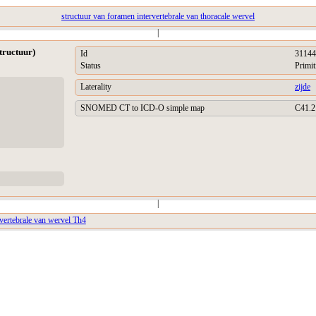
structuur van foramen intervertebrale van thoracale wervel
|
tructuur)
Id
31144
Status
Primit
Laterality
zijde
SNOMED CT to ICD-O simple map
C41.2
|
rvertebrale van wervel Th4