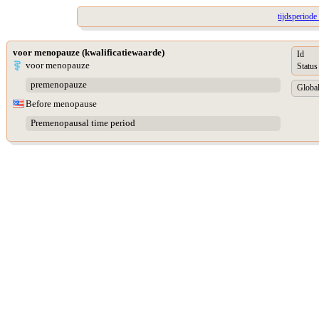
tijdsperiod
voor menopauze (kwalificatiewaarde)
Id
voor menopauze
Status
premenopauze
Global
Before menopause
Premenopausal time period