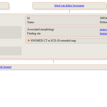
letsel van linker bovenarm
|
Id
30954
Status
Defin
Associated morphology
avascu
Finding site
botstr
SNOMED CT to ICD-10 extended map
|
ide humeri