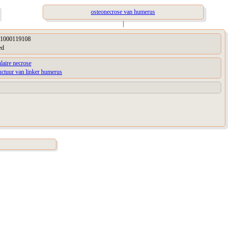
osteonecrose van humerus
|
1000119108
ed
laire necrose
uctuur van linker humerus