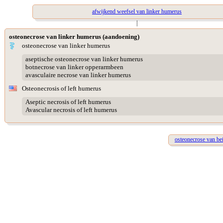
afwijkend weefsel van linker humerus
|
osteonecrose van linker humerus (aandoening)
osteonecrose van linker humerus
aseptische osteonecrose van linker humerus
botnecrose van linker opperarmbeen
avasculaire necrose van linker humerus
Osteonecrosis of left humerus
Aseptic necrosis of left humerus
Avascular necrosis of left humerus
osteonecrose van be