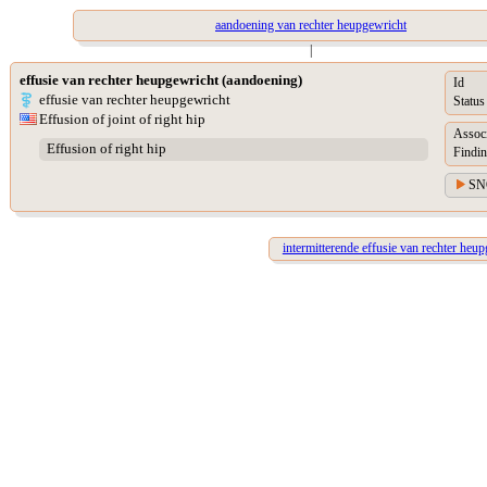
aandoening van rechter heupgewricht
|
effusie van rechter heupgewricht (aandoening)
Id
effusie van rechter heupgewricht
Status
Effusion of joint of right hip
Assoc
Effusion of right hip
Findin
SN
intermitterende effusie van rechter heu